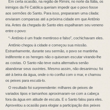
Em certa ocasião, na região de Rimini, no norte da Itália, os
inimigos da Fé Católica queriam impedir que o povo fosse
aos sermões do Santo. Para isso, prepararam uma cilada:
enviaram comparsas até a próxima cidade em que Antônio
iria. Antes da chegada do Santo eles espalharam seu veneno
entre o povo:
“- Antônio é um frade mentiroso e falso”, cochichavam eles.
Antônio chegou à cidade e começou sua missão.
Estranhamente, durante seu sermão, o povo se mantinha
indiferente e os hereges não o quiseram escutar virando-lhe
as costas. O Santo não teve outra alternativa senão
abandonar seus ouvintes. Mesmo assim, não desanimou: foi
até à beira da água, onde o rio conflui com o mar, e chamou
os peixes para escutá-lo.
O resultado foi surpreendente: milhares de peixes de
variados tipos e tamanhos aproximaram-se com a cabeça
fora da água em atitude de escuta. E o Santo falou para eles.
Aproveitou a ocasião para elogiar a participação dos peixes