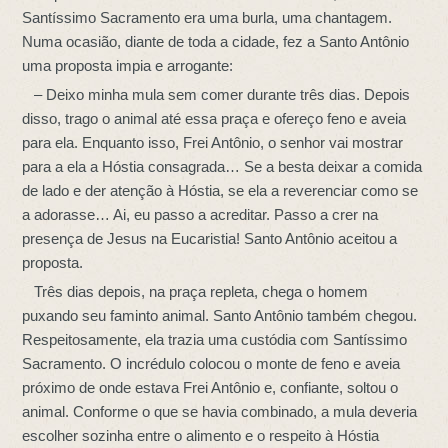
Santíssimo Sacramento era uma burla, uma chantagem.
Numa ocasião, diante de toda a cidade, fez a Santo Antônio
uma proposta impia e arrogante:
– Deixo minha mula sem comer durante três dias. Depois
disso, trago o animal até essa praça e ofereço feno e aveia
para ela. Enquanto isso, Frei Antônio, o senhor vai mostrar
para a ela a Hóstia consagrada… Se a besta deixar a comida
de lado e der atenção à Hóstia, se ela a reverenciar como se
a adorasse… Ai, eu passo a acreditar. Passo a crer na
presença de Jesus na Eucaristia! Santo Antônio aceitou a
proposta.
Três dias depois, na praça repleta, chega o homem
puxando seu faminto animal. Santo Antônio também chegou.
Respeitosamente, ela trazia uma custódia com Santíssimo
Sacramento. O incrédulo colocou o monte de feno e aveia
próximo de onde estava Frei Antônio e, confiante, soltou o
animal. Conforme o que se havia combinado, a mula deveria
escolher sozinha entre o alimento e o respeito à Hóstia