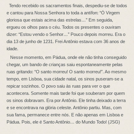
Tendo recebido os sacramentos finais, despediu-se de todos
e cantou para Nossa Senhora to toda a antífon: “Ó Virgem
gloriosa que estais acima das estrelas…” Em seguida,
ergueu os olhos para o céu. Todos os presentes o ouviram
dizer: “Estou vendo o Senhor…” Pouco depois morreu. Era o
dia 13 de junho de 1231. Frei Antônio estava com 36 anos de
idade.
Nesse momento, em Pádua, onde ele não tinha conseguido
chegar, um bando de crianças saiu espontaneamente pelas
ruas gritando: “O santo morreu! O santo morreu!”. Ao mesmo
tempo, em Lisboa, sua cidade natal, os sinos puseram-se a
repicar sozinhos. O povo saiu às ruas para ver o que
acontecera. Somente mais tarde foi que souberam por quem
os sinos dobravam. Era por Antônio. Ele tinha deixado a terra
e se encontrava na glória celeste. Antônio partiu. Mas, com
sua fama, permanece entre nós. E não apenas em Lisboa e
Pádua. Pois, ele é Santo Antônio… do Mundo Todo! (JSG)