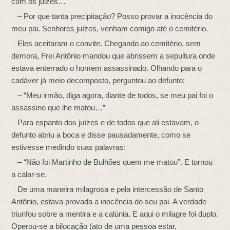
com os juizes…
– Por que tanta precipitação? Posso provar a inocência do
meu pai. Senhores juízes, venham comigo até o cemitério.
Eles aceitaram o convite. Chegando ao cemitério, sem
demora, Frei Antônio mandou que abrissem a sepultura onde
estava enterrado o homem assassinado. Olhando para o
cadáver já meio decomposto, perguntou ao defunto:
– “Meu irmão, diga agora, diante de todos, se meu pai foi o
assassino que lhe matou…”
Para espanto dos juízes e de todos que ali estavam, o
defunto abriu a boca e disse pausadamente, como se
estivesse medindo suas palavras:
– “Não foi Martinho de Bulhões quem me matou”. E tornou
a calar-se.
De uma maneira milagrosa e pela intercessão de Santo
Antônio, estava provada a inocência do seu pai. A verdade
triunfou sobre a mentira e a calúnia. E aqui o milagre foi duplo.
Operou-se a bilocação (ato de uma pessoa estar,