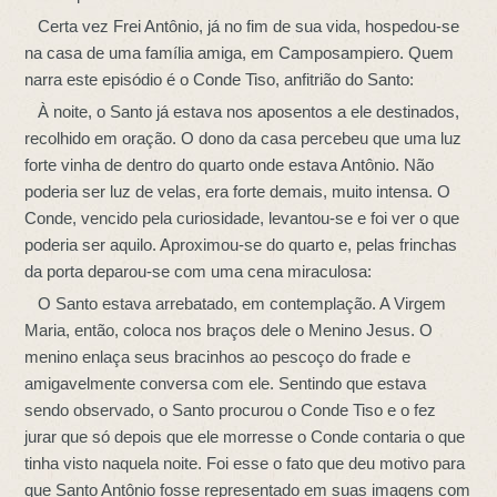
Certa vez Frei Antônio, já no fim de sua vida, hospedou-se
na casa de uma família amiga, em Camposampiero. Quem
narra este episódio é o Conde Tiso, anfitrião do Santo:
À noite, o Santo já estava nos aposentos a ele destinados,
recolhido em oração. O dono da casa percebeu que uma luz
forte vinha de dentro do quarto onde estava Antônio. Não
poderia ser luz de velas, era forte demais, muito intensa. O
Conde, vencido pela curiosidade, levantou-se e foi ver o que
poderia ser aquilo. Aproximou-se do quarto e, pelas frinchas
da porta deparou-se com uma cena miraculosa:
O Santo estava arrebatado, em contemplação. A Virgem
Maria, então, coloca nos braços dele o Menino Jesus. O
menino enlaça seus bracinhos ao pescoço do frade e
amigavelmente conversa com ele. Sentindo que estava
sendo observado, o Santo procurou o Conde Tiso e o fez
jurar que só depois que ele morresse o Conde contaria o que
tinha visto naquela noite. Foi esse o fato que deu motivo para
que Santo Antônio fosse representado em suas imagens com