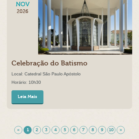
NOV
2026
Celebração do Batismo
Local: Catedral São Paulo Apóstolo
Horário: 10h30
Leia Mais
«
1
2
3
4
5
6
7
8
9
10
»